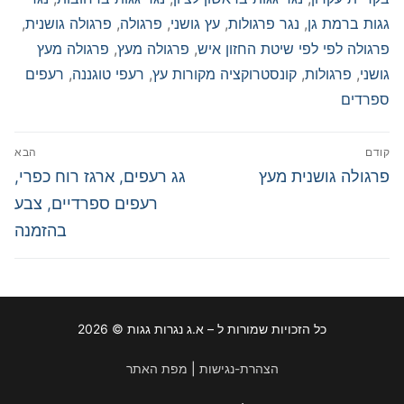
גגות ברמת גן
,
נגר פרגולות
,
עץ גושני
,
פרגולה
,
פרגולה גושנית
,
פרגולה לפי לפי שיטת החזון איש
,
פרגולה מעץ
,
פרגולה מעץ
גושני
,
פרגולות
,
קונסטרוקציה מקורות עץ
,
רעפי טוגננה
,
רעפים
ספרדים
ניווט
קודם
הבא
פוסט
הפוסט
פרגולה גושנית מעץ
גג רעפים, ארגז רוח כפרי,
קודם:
הבא:
רעפים ספרדיים, צבע
בהזמנה
כל הזכויות שמורות ל – א.ג נגרות גגות © 2026
הצהרת-נגישות
|
מפת האתר