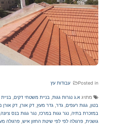
Posted in
עבודות עץ
מתויג
א.ג נגרות גגות
,
בניית משטחי דקים
,
בניית 
בטון
,
גגות רעפים
,
גדר
,
גדר מעץ
,
דק אורן
,
דק אורן מ
במזכרת בתיה
,
נגר גגות במרכז
,
נגר גגות בנס ציונה
,
גושנית
,
פרגולה לפי לפי שיטת החזון איש
,
פרגולה מע